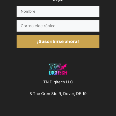
Nombre
Correo
electrónico
¡Suscribirse ahora!
TN Digitech LLC
8 The Gren Ste R, Dover, DE 19