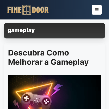
Pular
para
Menu
o
conteúdo
gameplay
Descubra Como
Melhorar a Gameplay