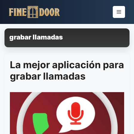
Pular
para
Menu
o
conteúdo
grabar llamadas
La mejor aplicación para
grabar llamadas