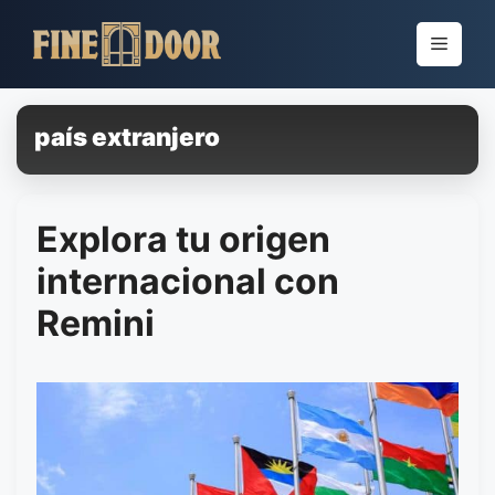
Pular
para
Menu
o
conteúdo
país extranjero
Explora tu origen
internacional con
Remini