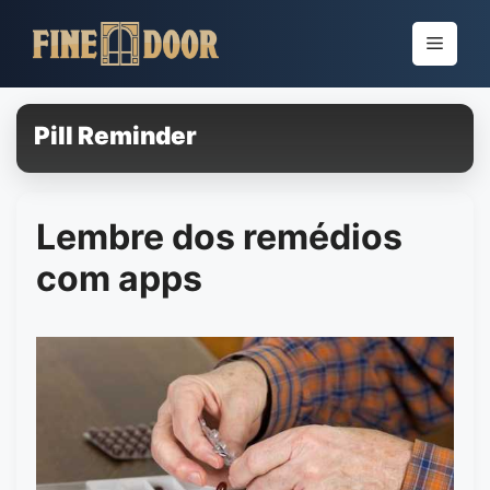
Pular
para
Menu
o
conteúdo
Pill Reminder
Lembre dos remédios
com apps