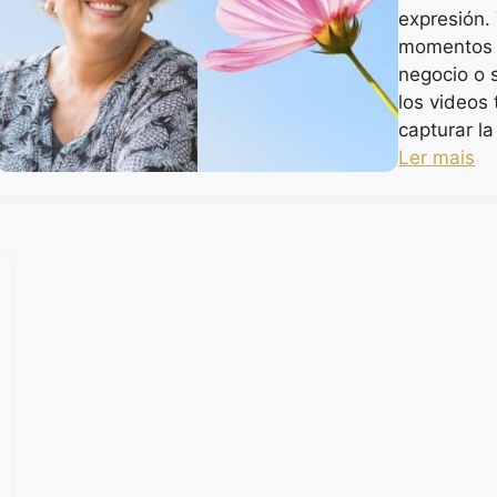
expresión.
momentos 
negocio o 
los videos
capturar l
Ler mais