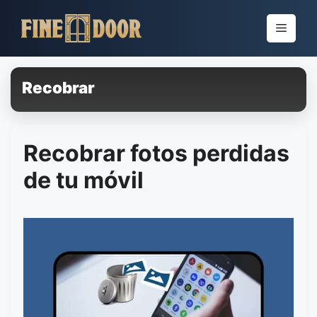
Pular
para
Menu
o
conteúdo
Recobrar
Recobrar fotos perdidas
de tu móvil