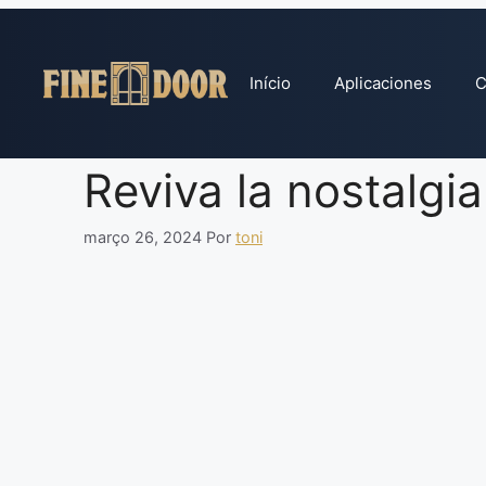
Pular
para
o
Início
Aplicaciones
C
conteúdo
Reviva la nostalg
março 26, 2024
Por
toni