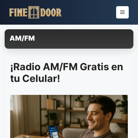
Pular
para
Menu
o
conteúdo
AM/FM
¡Radio AM/FM Gratis en
tu Celular!