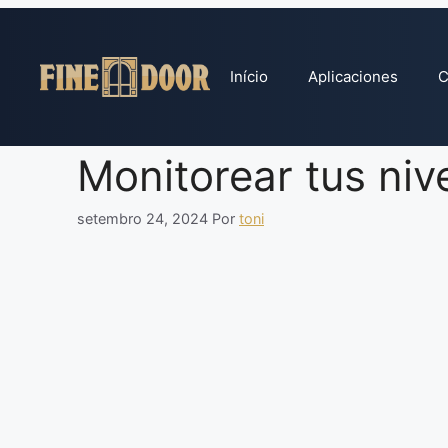
Pular
para
o
Início
Aplicaciones
C
conteúdo
Monitorear tus niv
setembro 24, 2024
Por
toni