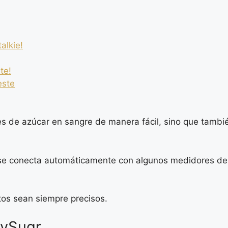
alkie!
te!
este
eles de azúcar en sangre de manera fácil, sino que tamb
 se conecta automáticamente con algunos medidores de g
tos sean siempre precisos.
mySugr