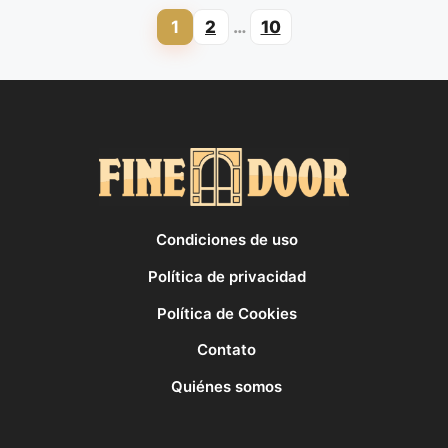
1
2
…
10
Page
Page
Page
Condiciones de uso
Política de privacidad
Política de Cookies
Contato
Quiénes somos