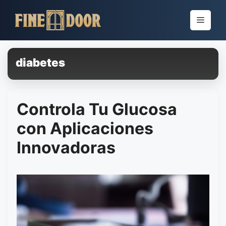
Pular
para
Menu
o
conteúdo
diabetes
Controla Tu Glucosa
con Aplicaciones
Innovadoras