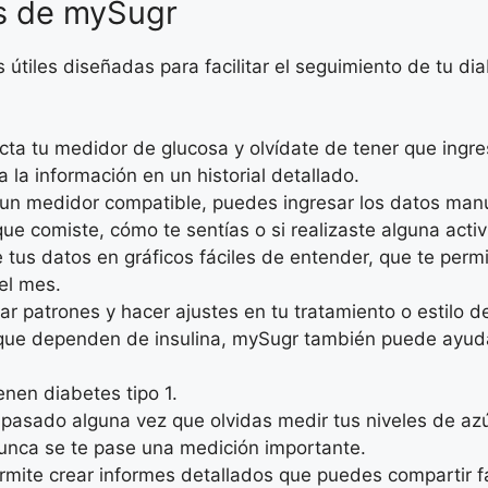
es de mySugr
 útiles diseñadas para facilitar el seguimiento de tu d
cta tu medidor de glucosa y olvídate de tener que ing
a la información en un historial detallado.
s un medidor compatible, puedes ingresar los datos ma
e comiste, cómo te sentías o si realizaste alguna activi
e tus datos en gráficos fáciles de entender, que te perm
el mes.
car patrones y hacer ajustes en tu tratamiento o estilo d
s que dependen de insulina, mySugr también puede ayud
enen diabetes tipo 1.
 pasado alguna vez que olvidas medir tus niveles de az
unca se te pase una medición importante.
rmite crear informes detallados que puedes compartir f