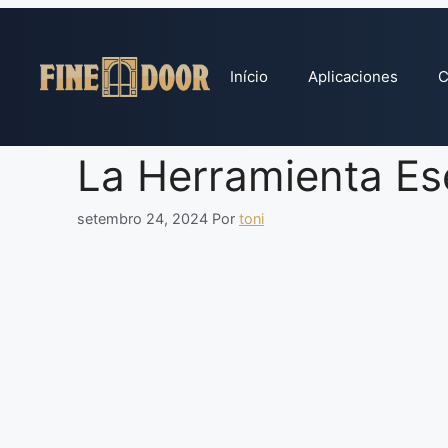
Pular
para
o
Início
Aplicaciones
C
conteúdo
La Herramienta Ese
setembro 24, 2024
Por
toni