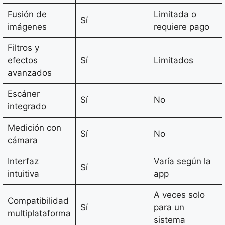
Fusión de
Limitada o
Sí
imágenes
requiere pago
Filtros y
efectos
Sí
Limitados
avanzados
Escáner
Sí
No
integrado
Medición con
Sí
No
cámara
Interfaz
Varía según la
Sí
intuitiva
app
A veces solo
Compatibilidad
Sí
para un
multiplataforma
sistema