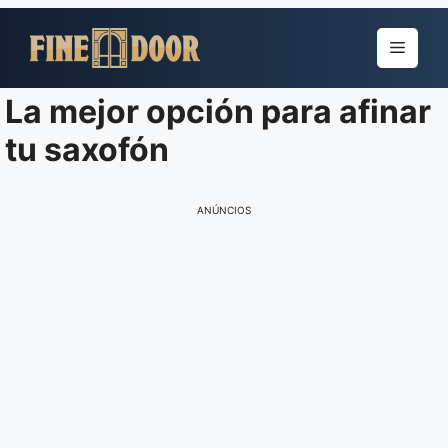
Pular
para
Menu
o
conteúdo
La mejor opción para afinar
tu saxofón
ANÚNCIOS