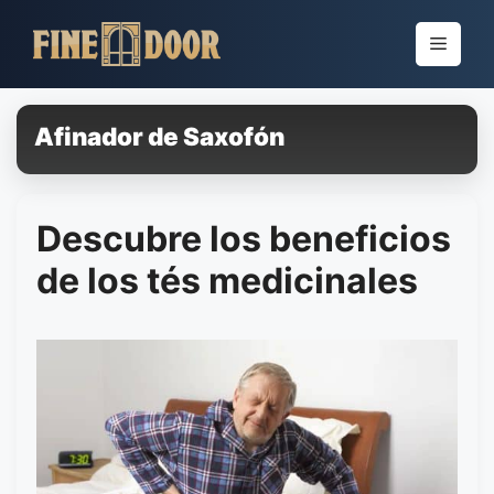
Pular
para
Menu
o
conteúdo
Afinador de Saxofón
Descubre los beneficios
de los tés medicinales