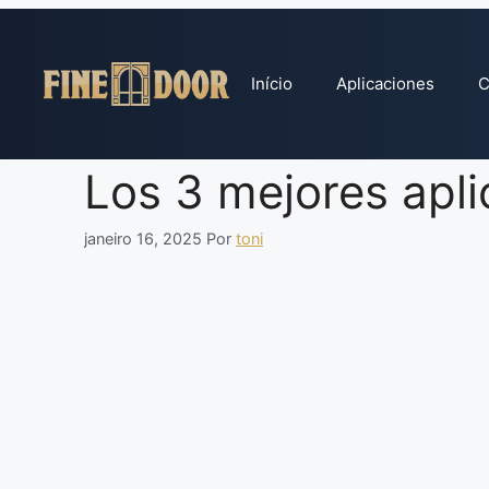
Pular
para
o
Início
Aplicaciones
C
conteúdo
Los 3 mejores apli
janeiro 16, 2025
Por
toni