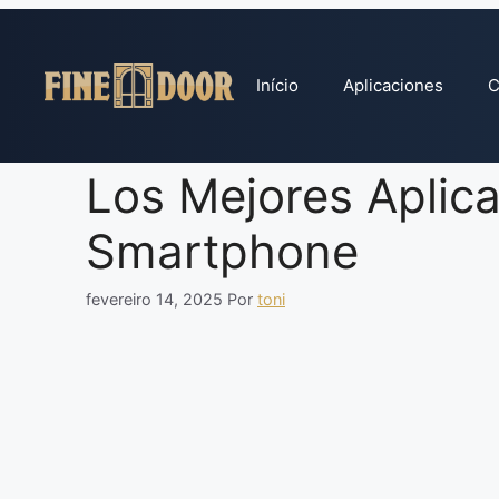
Pular
para
o
Início
Aplicaciones
C
conteúdo
Los Mejores Aplica
Smartphone
fevereiro 14, 2025
Por
toni