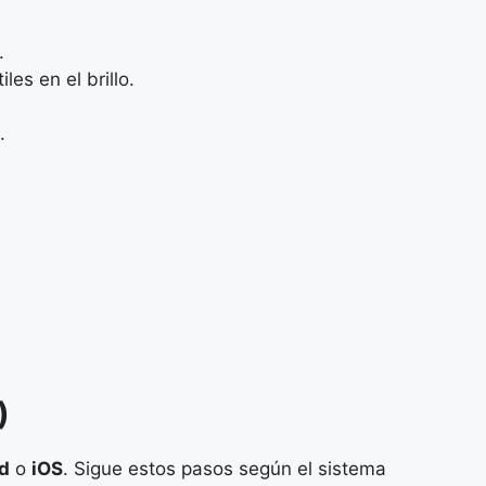
.
les en el brillo.
.
)
d
o
iOS
. Sigue estos pasos según el sistema