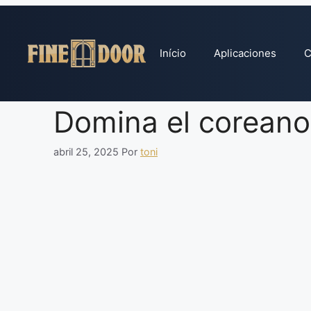
Pular
para
o
Início
Aplicaciones
C
conteúdo
Domina el coreano
abril 25, 2025
Por
toni