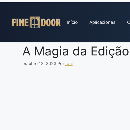
Pular
para
o
Início
Aplicaciones
C
conteúdo
A Magia da Edição
outubro 12, 2023
Por
toni