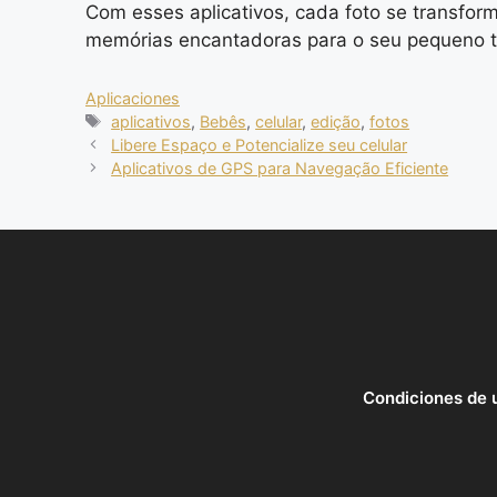
Com esses aplicativos, cada foto se transfor
memórias encantadoras para o seu pequeno t
Categorias
Aplicaciones
Tags
aplicativos
,
Bebês
,
celular
,
edição
,
fotos
Libere Espaço e Potencialize seu celular
Aplicativos de GPS para Navegação Eficiente
Condiciones de 