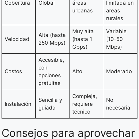
Cobertura
Global
áreas
limitada en
urbanas
áreas
rurales
Muy alta
Variable
Alta (hasta
Velocidad
(hasta 1
(10-50
250 Mbps)
Gbps)
Mbps)
Accesible,
con
Costos
Alto
Moderado
opciones
gratuitas
Compleja,
Sencilla y
No
Instalación
requiere
guiada
necesaria
técnico
Consejos para aprovechar