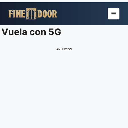
Pular
para
Menu
o
conteúdo
Vuela con 5G
ANÚNCIOS