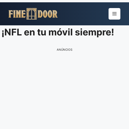
Pular
para
Menu
o
conteúdo
¡NFL en tu móvil siempre!
ANÚNCIOS