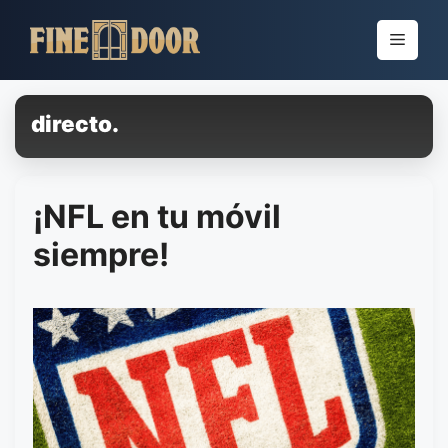
Pular
para
Menu
o
conteúdo
directo.
¡NFL en tu móvil
siempre!