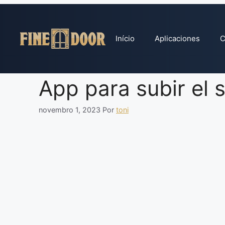
Pular
para
o
Início
Aplicaciones
C
conteúdo
App para subir el
novembro 1, 2023
Por
toni