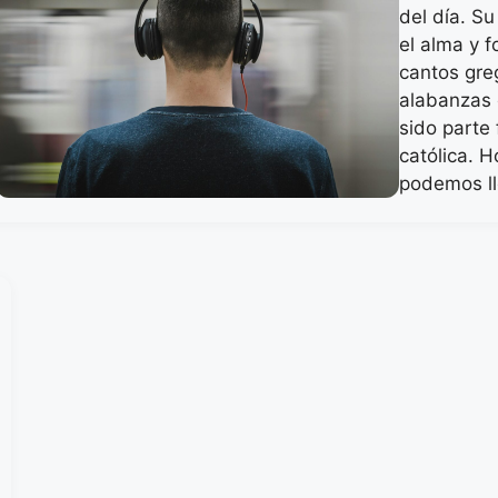
del día. S
el alma y f
cantos gre
alabanzas 
sido parte
católica. H
podemos ll