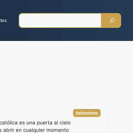
Pesquisar
des
Categorias
Aplicaciones
atólica es una puerta al cielo
 abrir en cualquier momento