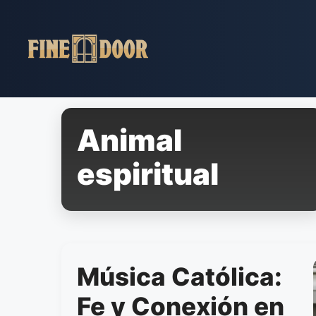
Pular
para
o
conteúdo
Animal
espiritual
Música Católica:
Fe y Conexión en