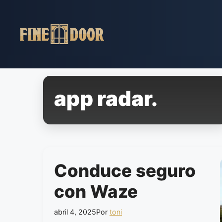
Pular
para
o
conteúdo
app radar.
Conduce seguro
con Waze
abril 4, 2025
Por
toni