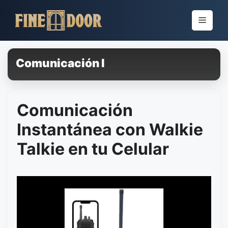
Pular
para
Menu
o
conteúdo
Comunicación I
Comunicación
Instantánea con Walkie
Talkie en tu Celular