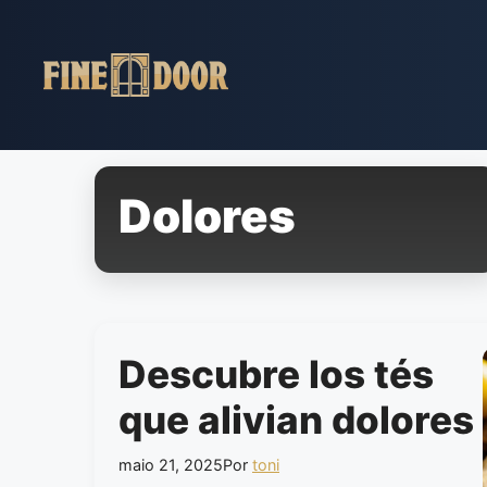
Pular
para
o
conteúdo
Dolores
Descubre los tés
que alivian dolores
maio 21, 2025
Por
toni