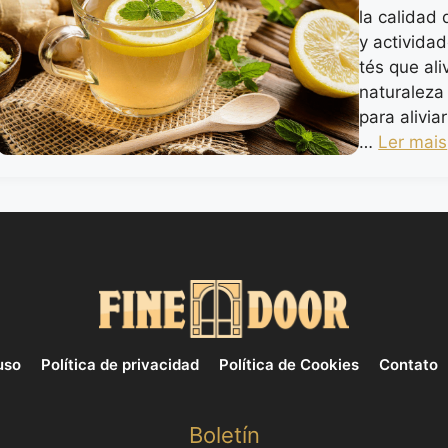
la calidad
y activida
tés que ali
naturaleza
para alivia
…
Ler mais
uso
Política de privacidad
Política de Cookies
Contato
Boletín