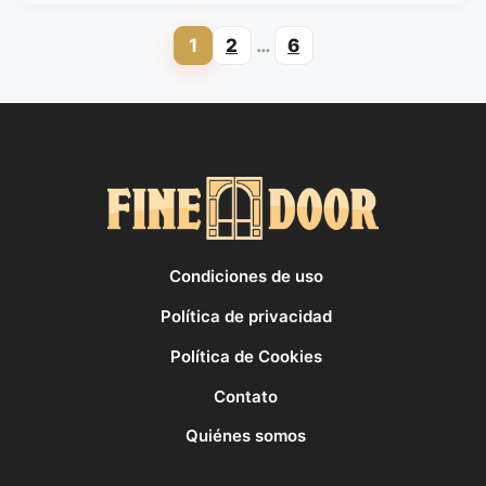
1
2
…
6
Page
Page
Page
Condiciones de uso
Política de privacidad
Política de Cookies
Contato
Quiénes somos