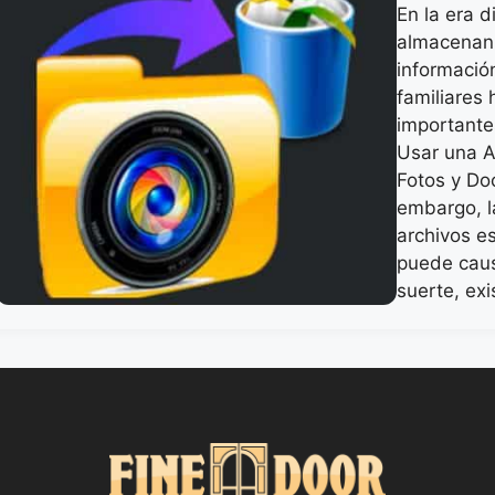
En la era d
almacenan
informació
familiares
importante
Usar una A
Fotos y Do
embargo, l
archivos e
puede caus
suerte, ex