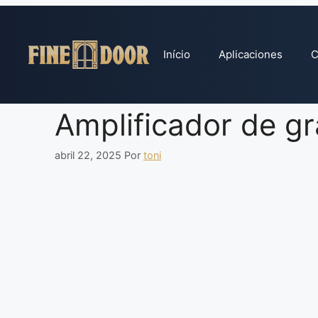
Pular
para
o
Início
Aplicaciones
C
conteúdo
Amplificador de gr
abril 22, 2025
Por
toni