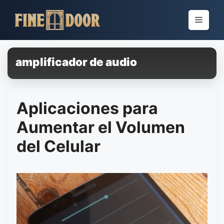
Pular
para
Menu
o
conteúdo
amplificador de audio
Aplicaciones para
Aumentar el Volumen
del Celular