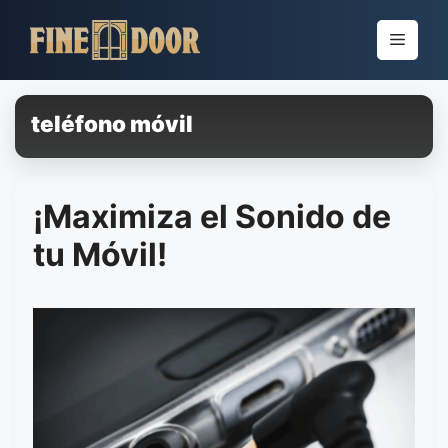
Pular
para
Menu
o
conteúdo
teléfono móvil
¡Maximiza el Sonido de
tu Móvil!