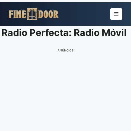
Pular
para
Menu
o
conteúdo
Radio Perfecta: Radio Móvil
ANÚNCIOS