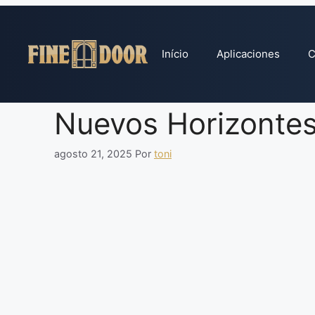
Pular
para
o
Início
Aplicaciones
C
conteúdo
Nuevos Horizonte
agosto 21, 2025
Por
toni