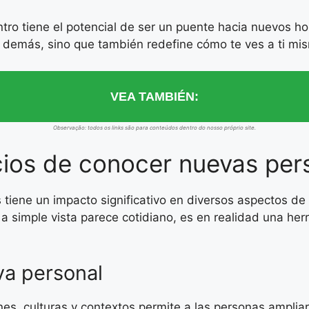
ro tiene el potencial de ser un puente hacia nuevos hor
s demás, sino que también redefine cómo te ves a ti mi
VEA TAMBIÉN:
Observação: todos os links são para conteúdos dentro do nosso próprio site.
cios de conocer nuevas per
tiene un impacto significativo en diversos aspectos de 
e a simple vista parece cotidiano, es en realidad una he
va personal
enes, culturas y contextos permite a las personas ampli