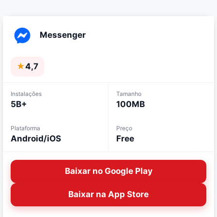
Messenger
★
4,7
Instalações
Tamanho
5B+
100MB
Plataforma
Preço
Android/iOS
Free
Baixar no Google Play
Baixar na App Store