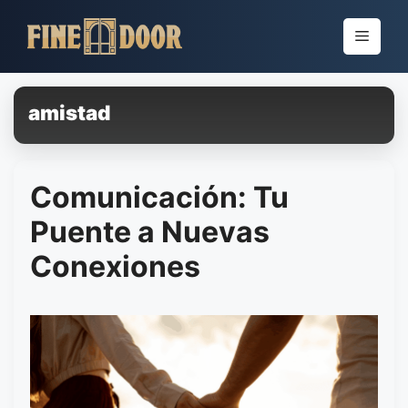
Pular
para
Menu
o
conteúdo
amistad
Comunicación: Tu
Puente a Nuevas
Conexiones