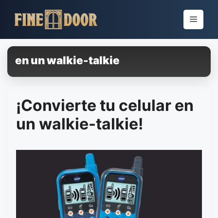
Pular
para
Menu
o
conteúdo
en un walkie-talkie
¡Convierte tu celular en
un walkie-talkie!