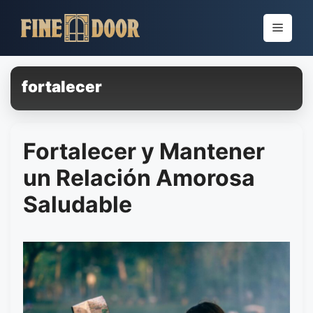
Pular
para
Menu
o
conteúdo
fortalecer
Fortalecer y Mantener
un Relación Amorosa
Saludable