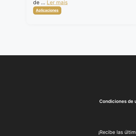
de …
Ler mais
Categorias
Aplicaciones
Condiciones de 
¡Recibe las últi