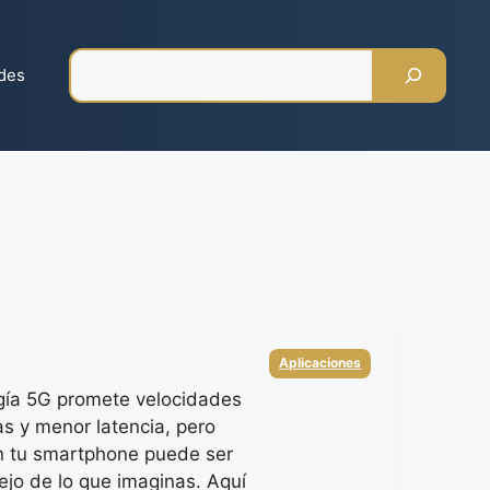
Pesquisar
des
Categorias
Aplicaciones
gía 5G promete velocidades
as y menor latencia, pero
en tu smartphone puede ser
jo de lo que imaginas. Aquí