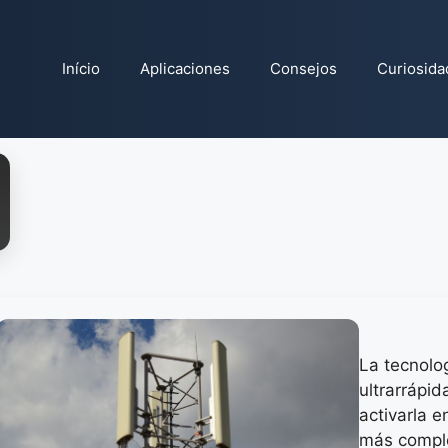
Início
Aplicaciones
Consejos
Curiosida
La tecnolo
ultrarrápid
activarla 
más comple