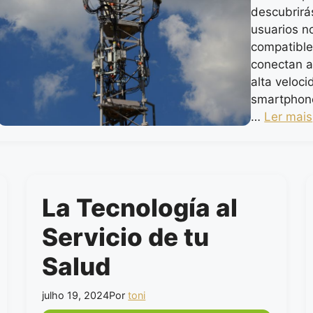
descubrirá
usuarios n
compatible
conectan a
alta veloci
smartphon
…
Ler mais
La Tecnología al
Servicio de tu
Salud
julho 19, 2024
Por
toni