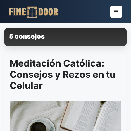
Pular
para
Menu
o
conteúdo
5 consejos
Meditación Católica:
Consejos y Rezos en tu
Celular