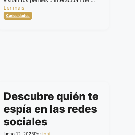
visitan tus perfiles o interactúan de …
Ler mais
Categorias
Curiosidades
Descubre quién te
espía en las redes
sociales
junho 12, 2025
Por
toni