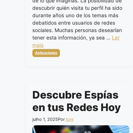
de lo que imaginas. La posibilidad de
descubrir quién visita tu perfil ha sido
durante años uno de los temas más
debatidos entre usuarios de redes
sociales. Muchas personas desearían
tener esta información, ya sea …
Ler
mais
Categorias
Aplicaciones
Descubre Espías
en tus Redes Hoy
julho 1, 2025
Por
toni