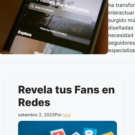
ha transfo
interactuar
surgido mú
diseñadas 
necesidad 
seguidores
especializ
Revela tus Fans en
Redes
setembro 2, 2025
Por
toni