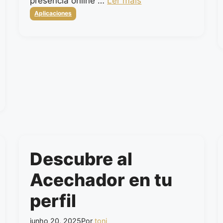
presencia online …
Ler mais
Categorias
Aplicaciones
Descubre al
Acechador en tu
perfil
junho 20, 2025
Por
toni