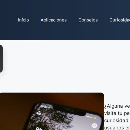
Início
Aplicaciones
Consejos
Curiosida
¿Alguna ve
visita tu p
curiosidad
usuarios en