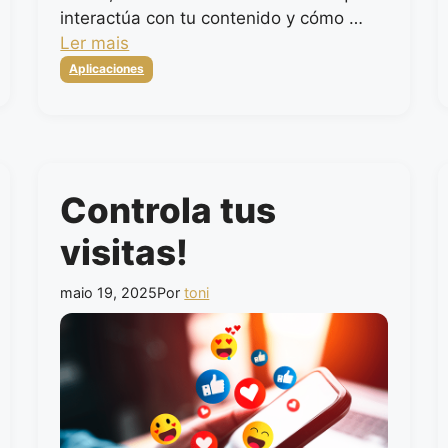
interactúa con tu contenido y cómo …
Ler mais
Categorias
Aplicaciones
Controla tus
visitas!
maio 19, 2025
Por
toni